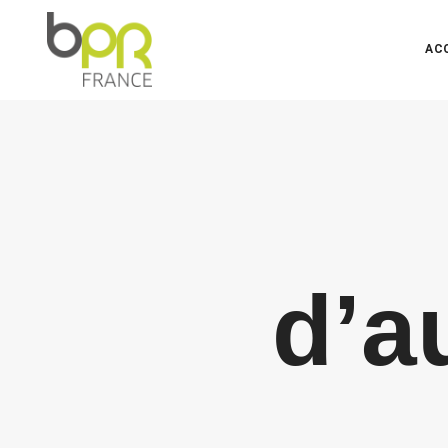
AC
d’a