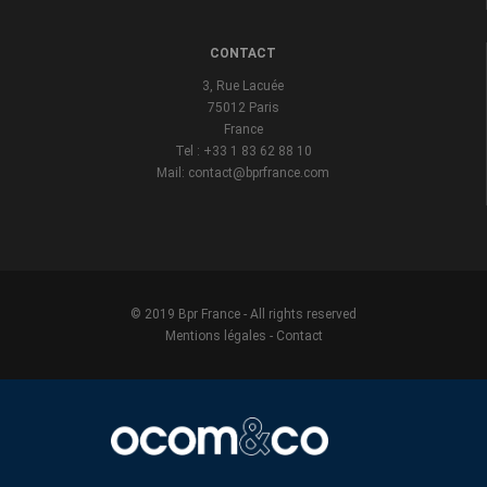
CONTACT
3, Rue Lacuée
75012 Paris
France
Tel : +33 1 83 62 88 10
Mail: contact@bprfrance.com
© 2019 Bpr France - All rights reserved
Mentions légales
-
Contact