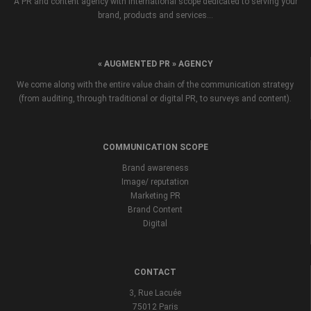
A PR and content agency with international scope dedicated to serving your
brand, products and services...
« AUGMENTED PR » AGENCY
We come along with the entire value chain of the communication strategy
(from auditing, through traditional or digital PR, to surveys and content).
COMMUNICATION SCOPE
Brand awareness
Image/ reputation
Marketing PR
Brand Content
Digital
CONTACT
3, Rue Lacuée
75012 Paris