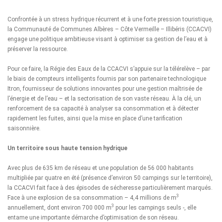
Confrontée à un stress hydrique récurrent et à une forte pression touristique,
la
Communauté de Communes Albères – Côte Vermeille – Illibéris (CCACVI)
engage une politique ambitieuse visant à optimiser sa gestion de l’eau et à
préserver la ressource.
Pour ce faire, la Régie des Eaux de la CCACVI s’appuie sur la télérelève – par
le biais de compteurs intelligents fournis par son partenaire technologique
Itron
, fournisseur de solutions innovantes pour une gestion maîtrisée de
l’énergie et de l’eau – et la sectorisation de son vaste réseau. À la clé, un
renforcement de sa capacité à analyser sa consommation et à détecter
rapidement les fuites, ainsi que la mise en place d’une tarification
saisonnière.
Un territoire sous haute tension hydrique
Avec plus de 635 km de réseau et une population de 56 000 habitants
multipliée par quatre en été (présence d’environ 50 campings sur le territoire),
la CCACVI fait face à des épisodes de sécheresse particulièrement marqués.
3
Face à une explosion de sa consommation – 4,4 millions de m
3
annuellement, dont environ 700 000 m
pour les campings seuls -, elle
entame une importante démarche d’optimisation de son réseau.