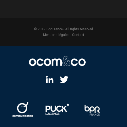
© 2019 Bpr France - All rights reserved
Mentions légales
-
Contact