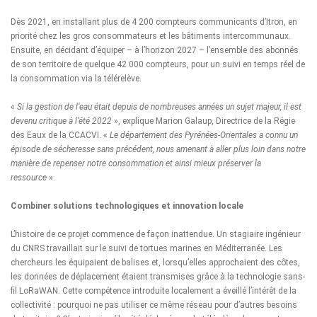
Dès 2021, en installant plus de 4 200 compteurs communicants d’Itron, en
priorité chez les gros consommateurs et les bâtiments intercommunaux.
Ensuite, en décidant d’équiper – à l’horizon 2027 – l’ensemble des abonnés
de son territoire de quelque 42 000 compteurs, pour un suivi en temps réel de
la consommation via la télérelève.
«
Si la gestion de l’eau était depuis de nombreuses années un sujet majeur, il est
devenu critique à l’été 2022
», explique Marion Galaup, Directrice de la Régie
des Eaux de la CCACVI. «
Le département des Pyrénées-Orientales a connu un
épisode de sécheresse sans précédent, nous amenant à aller plus loin dans notre
manière de repenser notre consommation et ainsi mieux préserver la
ressource
».
Combiner solutions technologiques et innovation locale
L’histoire de ce projet commence de façon inattendue. Un stagiaire ingénieur
du CNRS travaillait sur le suivi de tortues marines en Méditerranée. Les
chercheurs les équipaient de balises et, lorsqu’elles approchaient des côtes,
les données de déplacement étaient transmises grâce à la technologie sans-
fil LoRaWAN. Cette compétence introduite localement a éveillé l’intérêt de la
collectivité : pourquoi ne pas utiliser ce même réseau pour d’autres besoins