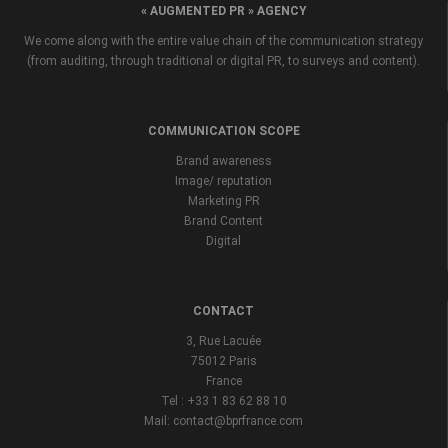
« AUGMENTED PR » AGENCY
We come along with the entire value chain of the communication strategy
(from auditing, through traditional or digital PR, to surveys and content).
COMMUNICATION SCOPE
Brand awareness
Image/ reputation
Marketing PR
Brand Content
Digital
CONTACT
3, Rue Lacuée
75012 Paris
France
Tel : +33 1 83 62 88 10
Mail: contact@bprfrance.com