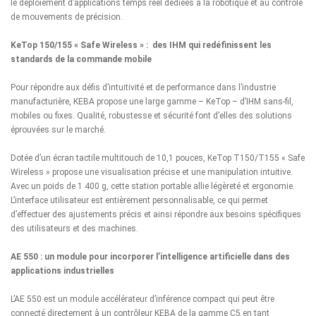
le déploiement d’applications temps réel dédiées à la robotique et au contrôle
de mouvements de précision.
KeTop 150/155 « Safe Wireless » : des IHM qui redéfinissent les
standards de la commande mobile
Pour répondre aux défis d’intuitivité et de performance dans l’industrie
manufacturière, KEBA propose une large gamme –
KeTop
– d’IHM sans-fil,
mobiles ou fixes. Qualité, robustesse et sécurité font d’elles des solutions
éprouvées sur le marché.
Dotée d’un écran tactile multitouch de 10,1 pouces,
KeTop T150/T155 « Safe
Wireless »
propose une visualisation précise et une manipulation intuitive.
Avec un poids de 1 400 g, cette station portable allie légèreté et ergonomie.
L’interface utilisateur est entièrement personnalisable, ce qui permet
d’effectuer des ajustements précis et ainsi répondre aux besoins spécifiques
des utilisateurs et des machines.
AE 550 : un module pour incorporer l’intelligence artificielle dans des
applications industrielles
L’
AE 550
est un module accélérateur d’inférence compact qui peut être
connecté directement à un
contrôleur KEBA de la gamme C5
en tant