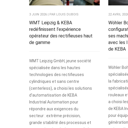
3 JUIN 2026 | PAR LOUIS DUBOIS
22 AVRIL 20
WMT Leipzig & KEBA
Wöhler Bo
redéfinissent l’expérience
configura
opérateur des rectifieuses haut
ses mach
de gamme
avec les 
de KEBA
WMT Leipzig GmbH, jeune société
Wöhler Boh
spécialisée dans les hautes
spécialisé
technologies des rectifieuses
la fabrica
cylindriques et sans centre
spécialisé
(centerless), a choisi les solutions
rouleaux e
d’automatisation de KEBA
a choisi le
Industrial Automation pour
de KEBA In
répondre aux exigences du
pour équip
secteur : extrême précision,
génératio
grande stabilité des processus et