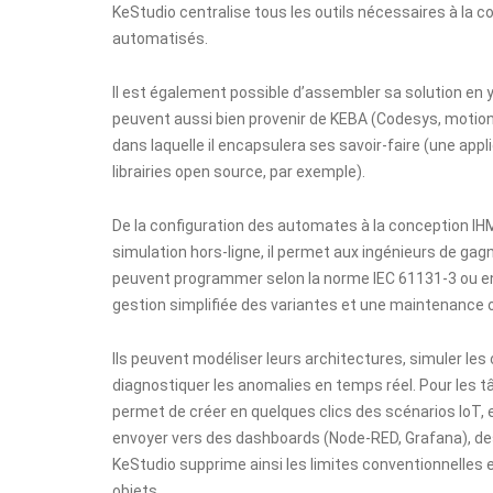
KeStudio centralise tous les outils nécessaires à la 
automatisés.
Il est également possible d’assembler sa solution en y 
peuvent aussi bien provenir de KEBA (Codesys, motio
dans laquelle il encapsulera ses savoir-faire (une app
librairies open source, par exemple).
De la configuration des automates à la conception IH
simulation hors-ligne, il permet aux ingénieurs de gagne
peuvent programmer selon la norme IEC 61131-3 ou en 
gestion simplifiée des variantes et une maintenance 
Ils peuvent modéliser leurs architectures, simuler l
diagnostiquer les anomalies en temps réel. Pour les t
permet de créer en quelques clics des scénarios IoT, 
envoyer vers des dashboards (Node-RED, Grafana), des
KeStudio supprime ainsi les limites conventionnelles
objets.