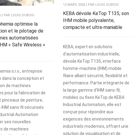
12 MARS 2026 | PAR LOUIS DUBOIS
KEBA dévoile KeTop T135, son
26 | PAR LOUIS DUBOIS
IHM mobile polyvalente,
hemia optimise la
compacte et ultra-maniable
tion et le pilotage de
ines automatisées
IHM « Safe Wireless »
KEBA, expert en solutions
d’automatisation industrielle,
dévoile KeTop T135, interface
homme-machine (IHM) mobile
emia s.r.o., entreprise
filaire alliant sécurité, flexibilité et
e dans la conception et
performance. Partie intégrante de
tion de machines
la large gamme d’IHM sans-fil,
es pour la fabrication de
mobiles ou fixes KeTop de KEBA
t pinceaux de peinture,
Industrial Automation, elle est
s IHM sans fil sécurisés
conçue pour répondre aux
dustrial Automation
exigences des environnements
er ses nouvelles
industriels modernes, offrant une
ns de machines
solution de visualisation et de