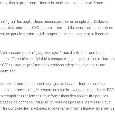
conception, la programmation et la mise en service de systèmes
intégrant les applications nécessaires en un simple clic. Celles-ci
n control, robotique, CNC…) ou directement du constructeur lui-même
lication pour le traitement d’images issue d’une caméra utilisant des
M, en passant par le réglage des systèmes d’entraînement et la
r en efficacité et en fiabilité à chaque étape du projet. Les utilisateu
C/C++, tout en profitant d’extensions orientées objet pour une
optimisée.
es comportements des machines, ajuster les variateurs ou encore
âches non temps réel, le recours aux outils low code tel que Node-RED
en récupérant facilement les informations des applicatifs pour les
 bases de données (InfluxDB) ou vers des passerelles vers le cloud.
 entre contrôle des machines, écosystème informatique et Internet de