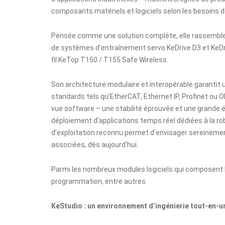
composants matériels et logiciels selon les besoins d
Pensée comme une solution complète, elle rassemble
de systèmes d’entraînement servo
KeDrive D3
et
KeDr
fil
KeTop T150 / T155 Safe Wireless
.
Son architecture modulaire et interopérable garantit u
standards tels qu’EtherCAT, Ethernet IP, Profinet ou O
vue software – une stabilité éprouvée et une grande évo
déploiement d’applications temps réel dédiées à la 
d’exploitation reconnu permet d’envisager sereinemen
associées, dès aujourd’hui.
Parmi les nombreux modules logiciels qui composent l
programmation, entre autres.
KeStudio : un environnement d’ingénierie tout-en-un