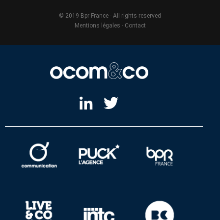
© 2019 Bpr France - All rights reserved
Mentions légales
-
Contact