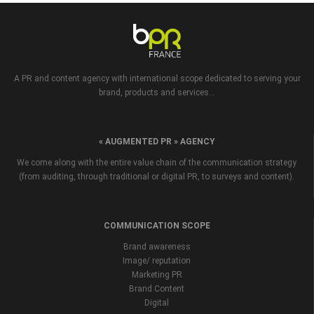
A PR and content agency with international scope dedicated to serving your
brand, products and services...
« AUGMENTED PR » AGENCY
We come along with the entire value chain of the communication strategy
(from auditing, through traditional or digital PR, to surveys and content).
COMMUNICATION SCOPE
Brand awareness
Image/ reputation
Marketing PR
Brand Content
Digital