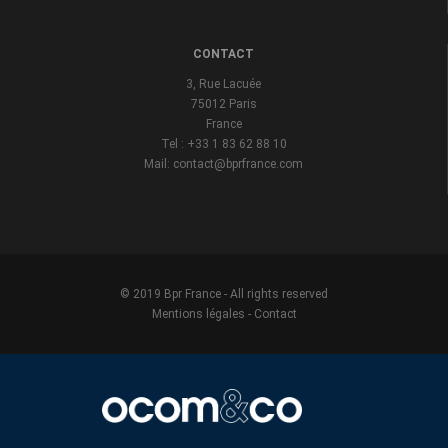
CONTACT
3, Rue Lacuée
75012 Paris
France
Tel : +33 1 83 62 88 10
Mail: contact@bprfrance.com
© 2019 Bpr France - All rights reserved
Mentions légales
-
Contact