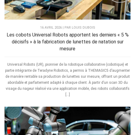
16 AVRIL 2026 | PAR LOUIS DUBOIS
Les cobots Universal Robots apportent les derniers « 5 %
décisifs » à la fabrication de lunettes de natation sur
mesure
Universal Robots (UR), pionnier de la robotique collaborative (cobotique) et
partie intégrante de Teradyne Robotics, a permis à THEMAGIC5 d’augmenter
de manière rentable sa production de lunettes sur mesure, offrant un produit
abordable et parfaitement adapté à chaque client. À partir d’un scan 3D du
visage du nageur réalisé via une application mobile, des robots collaboratifs
[…]