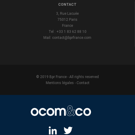
CONTACT
3, Rue Lacuée
75012 Paris
France
Tel : +33 1 83 62 88 10
Mail: contact@bprfrance.com
© 2019 Bpr France - All rights reserved
Mentions légales
-
Contact