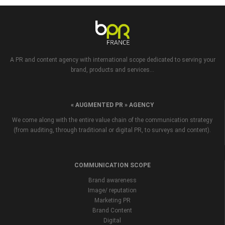
A PR and content agency with international scope dedicated to serving your
brand, products and services...
« AUGMENTED PR » AGENCY
We come along with the entire value chain of the communication strategy
(from auditing, through traditional or digital PR, to surveys and content).
COMMUNICATION SCOPE
Brand awareness
Image/ reputation
Marketing PR
Brand Content
Digital