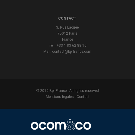
CONTACT
3, Rue Lacuée
75012 Paris
France
Tel : +33 1 83 62 88 10
Mail: contact@bprfrance.com
© 2019 Bpr France - All rights reserved
Mentions légales
-
Contact