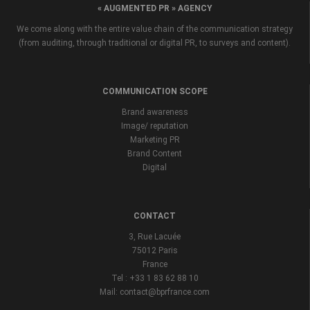
« AUGMENTED PR » AGENCY
We come along with the entire value chain of the communication strategy
(from auditing, through traditional or digital PR, to surveys and content).
COMMUNICATION SCOPE
Brand awareness
Image/ reputation
Marketing PR
Brand Content
Digital
CONTACT
3, Rue Lacuée
75012 Paris
France
Tel : +33 1 83 62 88 10
Mail: contact@bprfrance.com