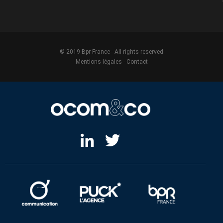
© 2019 Bpr France - All rights reserved
Mentions légales
-
Contact