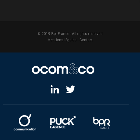
© 2019 Bpr France - All rights reserved
Mentions légales
-
Contact