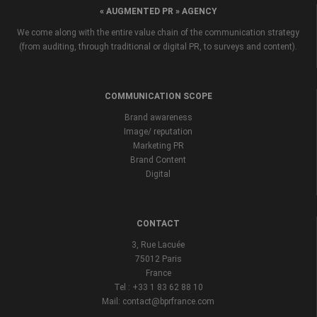
« AUGMENTED PR » AGENCY
We come along with the entire value chain of the communication strategy
(from auditing, through traditional or digital PR, to surveys and content).
COMMUNICATION SCOPE
Brand awareness
Image/ reputation
Marketing PR
Brand Content
Digital
CONTACT
3, Rue Lacuée
75012 Paris
France
Tel : +33 1 83 62 88 10
Mail: contact@bprfrance.com