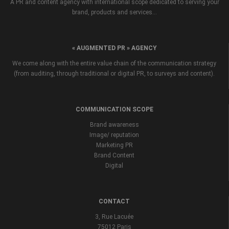
A PR and content agency with international scope dedicated to serving your
brand, products and services...
« AUGMENTED PR » AGENCY
We come along with the entire value chain of the communication strategy
(from auditing, through traditional or digital PR, to surveys and content).
COMMUNICATION SCOPE
Brand awareness
Image/ reputation
Marketing PR
Brand Content
Digital
CONTACT
3, Rue Lacuée
75012 Paris