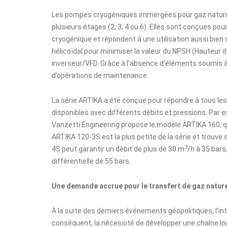
Les pompes cryogéniques immergées pour gaz naturel l
plusieurs étages (2, 3, 4 ou 6). Elles sont conçues p
cryogénique et répondent à une utilisation aussi bien
hélicoïdal pour minimiser la valeur du NPSH (Hauteur de
inverseur/VFD. Grâce à l’absence d’éléments soumis à l
d’opérations de maintenance.
La série ARTIKA a été conçue pour répondre à tous les
disponibles avec différents débits et pressions. Par 
Vanzetti Engineering propose le modèle ARTIKA 160, qu
ARTIKA 120-3S est la plus petite de la série et trouve
3
4S peut garantir un débit de plus de 30 m
/h à 35 bars
différentielle de 55 bars.
Une demande accrue pour le transfert de gaz nature
À la suite des derniers événements géopolitiques, l’int
conséquent, la nécessité de développer une chaîne logi