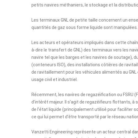
petits navires méthaniers, le stockage et la distributio
Les terminaux GNL de petite taille concernent un ense
quantités de gaz sous forme liquide sont manipulées.
Les acteurs et opérateurs impliqués dans cette chaî
à-dire le transfert de GNL) des terminaux vers les nav
navire tel que les barges et les navires de soutage)
(conteneurs ISO), des installations côtières de ravita
de ravitaillement pour les véhicules alimentés au GN
usage civil et industriel.
Récemment, les navires de regazéification ou FSRU (Fl
d’intérêt majeur. Il s’agit de regazéifieurs flottants,
de l’état liquide (principalement utilisé pour facilite
ce qui lui permet d’être transporté par le réseau nation
Vanzetti Engineering représente un acteur central da