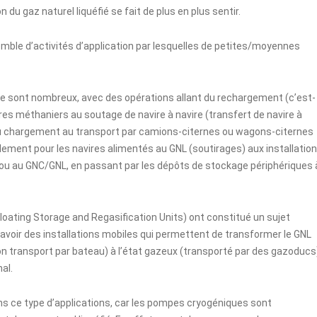
n du gaz naturel liquéfié se fait de plus en plus sentir.
mble d’activités d’application par lesquelles de petites/moyennes
ne sont nombreux, avec des opérations allant du rechargement (c’est-
ires méthaniers au soutage de navire à navire (transfert de navire à
, du chargement au transport par camions-citernes ou wagons-citernes
illement pour les navires alimentés au GNL (soutirages) aux installatio
L ou au GNC/GNL, en passant par les dépôts de stockage périphériques 
oating Storage and Regasification Units) ont constitué un sujet
 à savoir des installations mobiles qui permettent de transformer le GNL
r son transport par bateau) à l’état gazeux (transporté par des gazoducs
al.
ns ce type d’applications, car les pompes cryogéniques sont