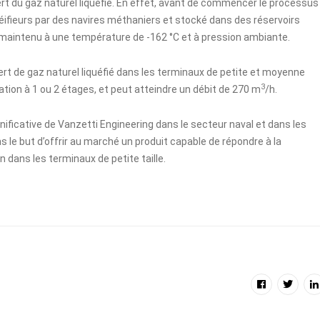
rt du gaz naturel liquéfié. En effet, avant de commencer le processus
zéifieurs par des navires méthaniers et stocké dans des réservoirs
 maintenu à une température de -162 °C et à pression ambiante.
rt de gaz naturel liquéfié dans les terminaux de petite et moyenne
3
ration à 1 ou 2 étages, et peut atteindre un débit de 270 m
/h.
gnificative de Vanzetti Engineering dans le secteur naval et dans les
s le but d’offrir au marché un produit capable de répondre à la
dans les terminaux de petite taille.