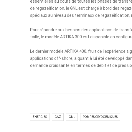
essentielles au cours de toutes les phases de transfe
de regazéification, le GNL est chargé à bord des rega
spéciaux au niveau des terminaux de regazéification,
Pour répondre aux besoins des applications de transfe
taille, le modèle ARTIKA 300 est disponible en configu
Le dernier modèle ARTIKA 400, fruit de l’expérience si
applications off-shore, a quant à lui été développé dan
demande croissante en termes de débit et de pression 
ÉNERGIES
GAZ
GNL
POMPES CRYOGÉNIQUES