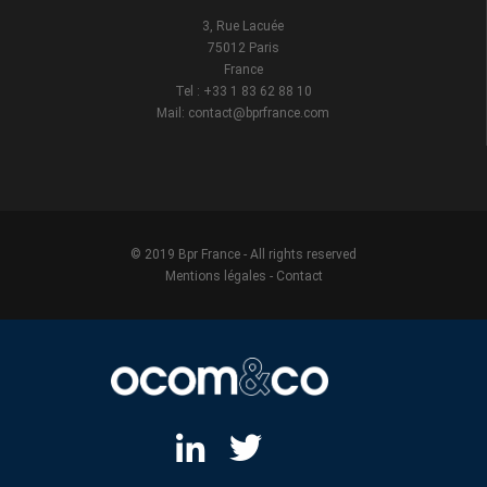
3, Rue Lacuée
75012 Paris
France
Tel : +33 1 83 62 88 10
Mail: contact@bprfrance.com
© 2019 Bpr France - All rights reserved
Mentions légales
-
Contact