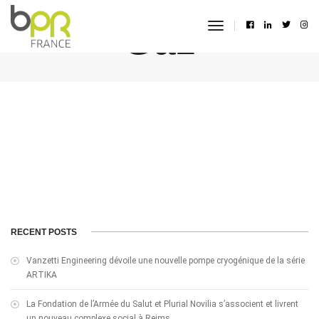
Gaz
toggle
navigation
RECENT POSTS
Vanzetti Engineering dévoile une nouvelle pompe cryogénique de la série
ARTIKA
La Fondation de l’Armée du Salut et Plurial Novilia s’associent et livrent
un nouveau complexe social à Reims