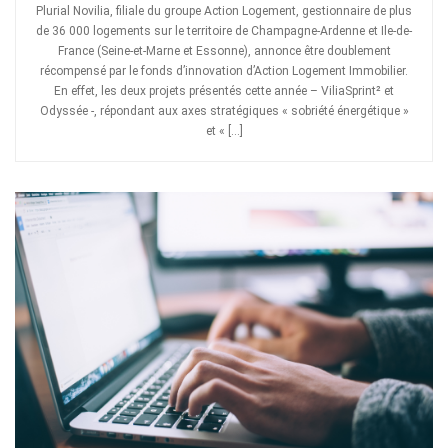
Plurial Novilia, filiale du groupe Action Logement, gestionnaire de plus
de 36 000 logements sur le territoire de Champagne-Ardenne et Ile-de-
France (Seine-et-Marne et Essonne), annonce être doublement
récompensé par le fonds d’innovation d’Action Logement Immobilier.
En effet, les deux projets présentés cette année – ViliaSprint² et
Odyssée -, répondant aux axes stratégiques « sobriété énergétique »
et « […]