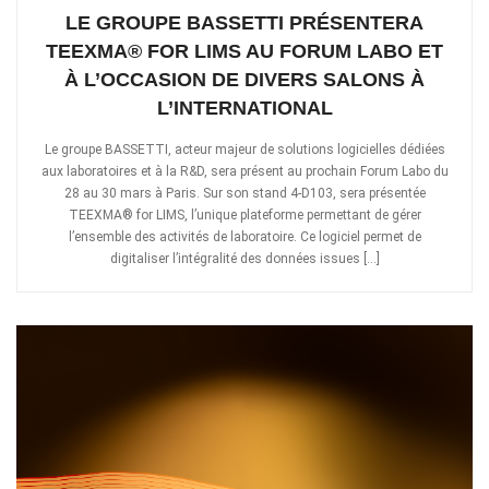
LE GROUPE BASSETTI PRÉSENTERA
TEEXMA® FOR LIMS AU FORUM LABO ET
À L’OCCASION DE DIVERS SALONS À
L’INTERNATIONAL
Le groupe BASSETTI, acteur majeur de solutions logicielles dédiées
aux laboratoires et à la R&D, sera présent au prochain Forum Labo du
28 au 30 mars à Paris. Sur son stand 4-D103, sera présentée
TEEXMA® for LIMS, l’unique plateforme permettant de gérer
l’ensemble des activités de laboratoire. Ce logiciel permet de
digitaliser l’intégralité des données issues […]