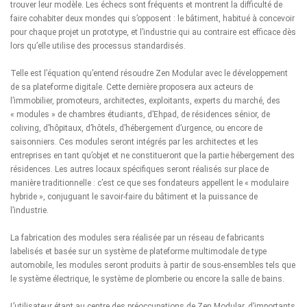
trouver leur modèle. Les échecs sont fréquents et montrent la difficulté de
faire cohabiter deux mondes qui s’opposent : le bâtiment, habitué à concevoir
pour chaque projet un prototype, et l’industrie qui au contraire est efficace dès
lors qu’elle utilise des processus standardisés.
Telle est l’équation qu’entend résoudre Zen Modular avec le développement
de sa plateforme digitale. Cette dernière proposera aux acteurs de
l’immobilier, promoteurs, architectes, exploitants, experts du marché, des
« modules » de chambres étudiants, d’Ehpad, de résidences sénior, de
coliving, d’hôpitaux, d’hôtels, d’hébergement d’urgence, ou encore de
saisonniers. Ces modules seront intégrés par les architectes et les
entreprises en tant qu’objet et ne constitueront que la partie hébergement des
résidences. Les autres locaux spécifiques seront réalisés sur place de
manière traditionnelle : c’est ce que ses fondateurs appellent le « modulaire
hybride », conjuguant le savoir-faire du bâtiment et la puissance de
l’industrie.
La fabrication des modules sera réalisée par un réseau de fabricants
labelisés et basée sur un système de plateforme multimodale de type
automobile, les modules seront produits à partir de sous-ensembles tels que
le système électrique, le système de plomberie ou encore la salle de bains.
L’utilisateur étant au centre des préoccupations de Zen Modular, d’importants