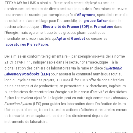
TEEXMA®
for
LIMS a ainsi pu être mondialement déployé au sein de
nombreuses entreprises de divers secteurs industriels. Des mises en œuvre
couronnées de succès, par exemple auprès d’
ARaymond
, spécialiste mondial
de solutions d’assemblage pour l’automobile, du
groupe Safran
dans le
secteur aéronautique, d’
Électricité de France (EDF)
et
Framatone
dans
l’Énergie, mais également auprès de groupes pharmaceutiques
mondialement reconnus tels qu’
Aptar
et
Guerbet
ou encore les
laboratoires Pierre Fabre
.
De la mise en conformité réglementaire – par exemple vis-à-vis de la norme
21 CFR PART 11, indispensable dans le secteur pharmaceutique – à la
digitalisation des cahiers de laboratoires via la mise en place d’
Electronic
Laboratory Notebooks
(ELN)
pour assurer la continuité numérique tout au
long du cycle de vie des projets, TEEXMA®
for
LIMS offre de considérables
gains de temps et de productivité, en permettant aux chercheurs, ingénieurs
ou techniciens de recentrer leur énergie sur leur cœur d’activité et des tâches
à plus forte valeur ajoutée. Le logiciel peut en outre agir comme un
Laboratory
Execution System
(LES) pour guider les laborantins dans l’exécution de leurs
tâches quotidiennes, tracer toutes les actions réalisées et réduire les erreurs
de transcription en capturant les données directement depuis des
instruments de laboratoire.