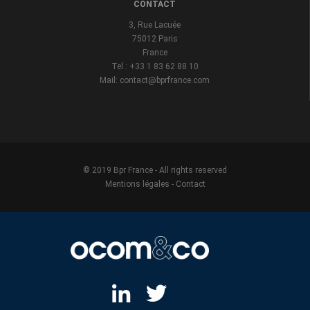
CONTACT
3, Rue Lacuée
75012 Paris
France
Tel : +33 1 83 62 88 10
Mail: contact@bprfrance.com
© 2019 Bpr France - All rights reserved
Mentions légales
-
Contact