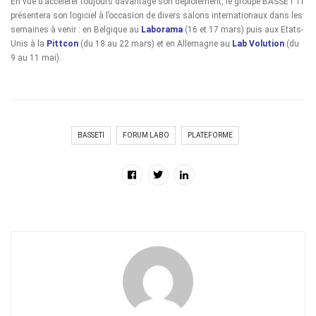
En vue d’accélérer toujours davantage son déploiement, le groupe BASSETTI
présentera son logiciel à l’occasion de divers salons internationaux dans les
semaines à venir : en Belgique au
Laborama
(16 et 17 mars) puis aux Etats-
Unis à la
Pittcon
(du 18 au 22 mars) et en Allemagne au
Lab Volution
(du
9 au 11 mai).
BASSETI
FORUM LABO
PLATEFORME