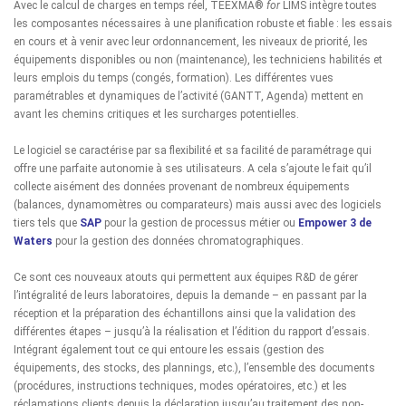
Avec le calcul de charges en temps réel, TEEXMA®
for
LIMS intègre toutes
les composantes nécessaires à une planification robuste et fiable : les essais
en cours et à venir avec leur ordonnancement, les niveaux de priorité, les
équipements disponibles ou non (maintenance), les techniciens habilités et
leurs emplois du temps (congés, formation). Les différentes vues
paramétrables et dynamiques de l’activité (GANTT, Agenda) mettent en
avant les chemins critiques et les surcharges potentielles.
Le logiciel se caractérise par sa flexibilité et sa facilité de paramétrage qui
offre une parfaite autonomie à ses utilisateurs. A cela s’ajoute le fait qu’il
collecte aisément des données provenant de nombreux équipements
(balances, dynamomètres ou comparateurs) mais aussi avec des logiciels
tiers tels que
SAP
pour la gestion de processus métier ou
Empower 3 de
Waters
pour la gestion des données chromatographiques.
Ce sont ces nouveaux atouts qui permettent aux équipes R&D de gérer
l’intégralité de leurs laboratoires, depuis la demande – en passant par la
réception et la préparation des échantillons ainsi que la validation des
différentes étapes – jusqu’à la réalisation et l’édition du rapport d’essais.
Intégrant également tout ce qui entoure les essais (gestion des
équipements, des stocks, des plannings, etc.), l’ensemble des documents
(procédures, instructions techniques, modes opératoires, etc.) et les
réclamations clients depuis la déclaration jusqu’au traitement des non-