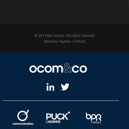
© 2019 Bpr France - All rights reserved
Mentions légales
-
Contact