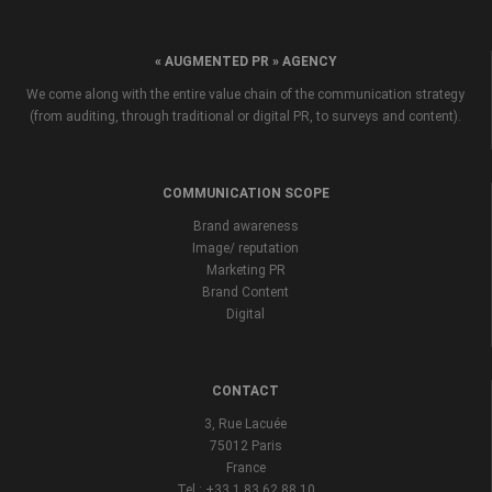
« AUGMENTED PR » AGENCY
We come along with the entire value chain of the communication strategy
(from auditing, through traditional or digital PR, to surveys and content).
COMMUNICATION SCOPE
Brand awareness
Image/ reputation
Marketing PR
Brand Content
Digital
CONTACT
3, Rue Lacuée
75012 Paris
France
Tel : +33 1 83 62 88 10