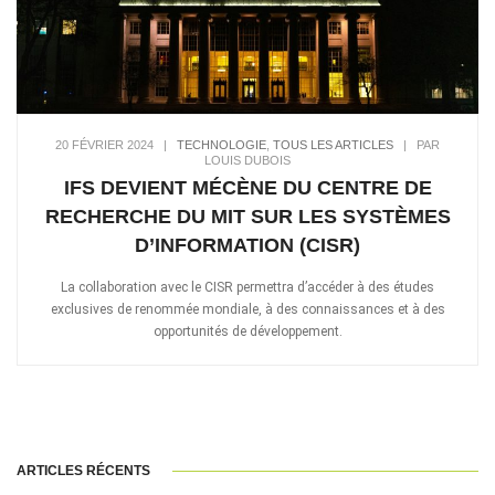
20 FÉVRIER 2024
|
TECHNOLOGIE
,
TOUS LES ARTICLES
|
PAR
LOUIS DUBOIS
IFS DEVIENT MÉCÈNE DU CENTRE DE
RECHERCHE DU MIT SUR LES SYSTÈMES
D’INFORMATION (CISR)
La collaboration avec le CISR permettra d’accéder à des études
exclusives de renommée mondiale, à des connaissances et à des
opportunités de développement.
ARTICLES RÉCENTS