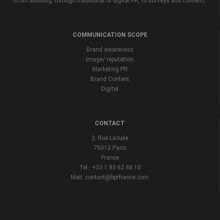
(from auditing, through traditional or digital PR, to surveys and content).
COMMUNICATION SCOPE
Brand awareness
Image/ reputation
Marketing PR
Brand Content
Digital
CONTACT
3, Rue Lacuée
75012 Paris
France
Tel : +33 1 83 62 88 10
Mail: contact@bprfrance.com