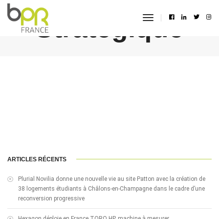
Stratégique
toggle
navigation
ARTICLES RÉCENTS
Plurial Novilia donne une nouvelle vie au site Patton avec la création de
38 logements étudiants à Châlons-en-Champagne dans le cadre d’une
reconversion progressive
Hexagon déploie en France TORO HP, machine à mesurer