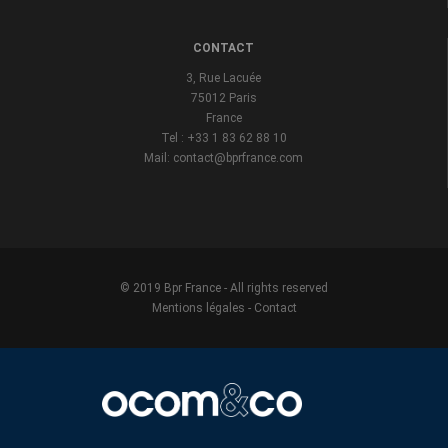
CONTACT
3, Rue Lacuée
75012 Paris
France
Tel : +33 1 83 62 88 10
Mail: contact@bprfrance.com
© 2019 Bpr France - All rights reserved
Mentions légales
-
Contact