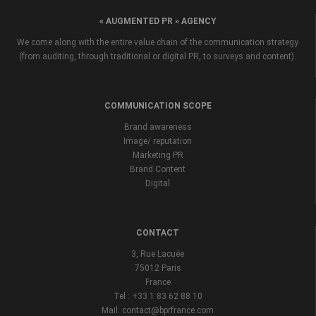
« AUGMENTED PR » AGENCY
We come along with the entire value chain of the communication strategy
(from auditing, through traditional or digital PR, to surveys and content).
COMMUNICATION SCOPE
Brand awareness
Image/ reputation
Marketing PR
Brand Content
Digital
CONTACT
3, Rue Lacuée
75012 Paris
France
Tel : +33 1 83 62 88 10
Mail: contact@bprfrance.com