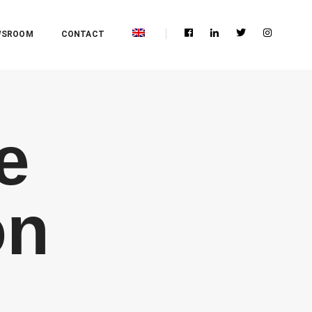
WSROOM
CONTACT
e
on