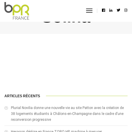
Soliha
toggle
navigation
ARTICLES RÉCENTS
Plurial Novilia donne une nouvelle vie au site Patton avec la création de
38 logements étudiants à Châlons-en-Champagne dans le cadre d’une
reconversion progressive
Hexagon déploie en France TORO HP, machine à mesurer