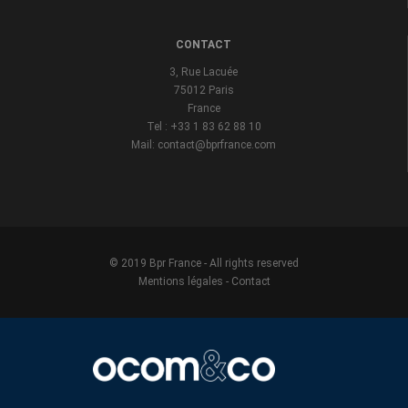
CONTACT
3, Rue Lacuée
75012 Paris
France
Tel : +33 1 83 62 88 10
Mail: contact@bprfrance.com
© 2019 Bpr France - All rights reserved
Mentions légales
-
Contact