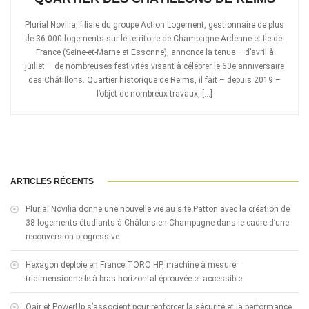
Plurial Novilia, filiale du groupe Action Logement, gestionnaire de plus
de 36 000 logements sur le territoire de Champagne-Ardenne et Ile-de-
France (Seine-et-Marne et Essonne), annonce la tenue – d’avril à
juillet – de nombreuses festivités visant à célébrer le 60e anniversaire
des Châtillons. Quartier historique de Reims, il fait – depuis 2019 –
l’objet de nombreux travaux, […]
ARTICLES RÉCENTS
Plurial Novilia donne une nouvelle vie au site Patton avec la création de
38 logements étudiants à Châlons-en-Champagne dans le cadre d’une
reconversion progressive
Hexagon déploie en France TORO HP, machine à mesurer
tridimensionnelle à bras horizontal éprouvée et accessible
Qair et PowerUp s’associent pour renforcer la sécurité et la performance