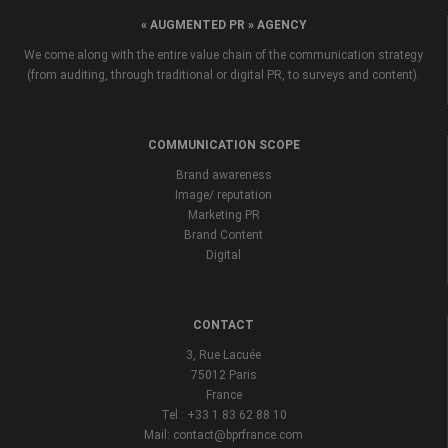
« AUGMENTED PR » AGENCY
We come along with the entire value chain of the communication strategy
(from auditing, through traditional or digital PR, to surveys and content).
COMMUNICATION SCOPE
Brand awareness
Image/ reputation
Marketing PR
Brand Content
Digital
CONTACT
3, Rue Lacuée
75012 Paris
France
Tel : +33 1 83 62 88 10
Mail: contact@bprfrance.com