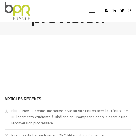
prévision
toggle
navigation
ARTICLES RÉCENTS
Plurial Novilia donne une nouvelle vie au site Patton avec la création de
38 logements étudiants à Châlons-en-Champagne dans le cadre d’une
reconversion progressive
Hexagon déploie en France TORO HP, machine à mesurer