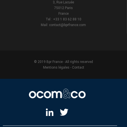
3, Rue Lacuée
75012 Paris
France
Tel : +33 1 83 62 88 10
Mail: contact@bprfrance.com
© 2019 Bpr France - All rights reserved
Mentions légales
-
Contact