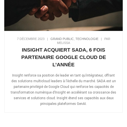
7 DÉCEMBRE 2023
|
GRAND PUBLIC
,
TECHNOLOGIE
|
PAR
MELISSA
INSIGHT ACQUIERT SADA, 6 FOIS
PARTENAIRE GOOGLE CLOUD DE
L’ANNÉE
Insight renforce sa position de leader en tant qu’intégrateur, offrant
des solutions multicloud leaders à l’échelle du marché. SADA est un
partenaire privilégié de Google Cloud qui renforce les capacités de
transformation numérique d’Insight en accélérant sa croissance des
services et solutions cloud. Insight étend ses capacités aux deux
principales plateformes GenAI.