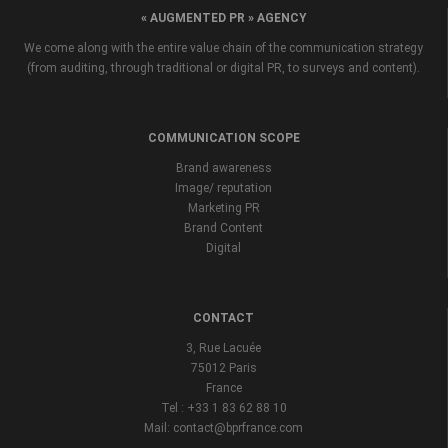
« AUGMENTED PR » AGENCY
We come along with the entire value chain of the communication strategy
(from auditing, through traditional or digital PR, to surveys and content).
COMMUNICATION SCOPE
Brand awareness
Image/ reputation
Marketing PR
Brand Content
Digital
CONTACT
3, Rue Lacuée
75012 Paris
France
Tel : +33 1 83 62 88 10
Mail: contact@bprfrance.com