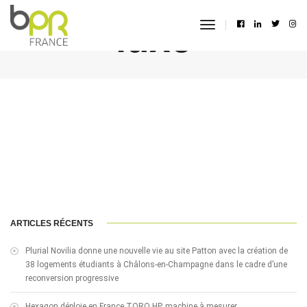
luxe
toggle
navigation
ARTICLES RÉCENTS
Plurial Novilia donne une nouvelle vie au site Patton avec la création de
38 logements étudiants à Châlons-en-Champagne dans le cadre d’une
reconversion progressive
Hexagon déploie en France TORO HP, machine à mesurer