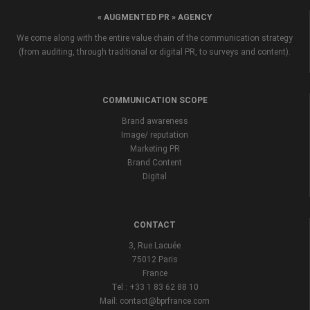
« AUGMENTED PR » AGENCY
We come along with the entire value chain of the communication strategy
(from auditing, through traditional or digital PR, to surveys and content).
COMMUNICATION SCOPE
Brand awareness
Image/ reputation
Marketing PR
Brand Content
Digital
CONTACT
3, Rue Lacuée
75012 Paris
France
Tel : +33 1 83 62 88 10
Mail: contact@bprfrance.com