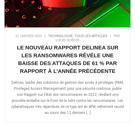
12 JANVIER 2023
|
TECHNOLOGIE
,
TOUS LES ARTICLES
|
PAR
LOUIS DUBOIS
LE NOUVEAU RAPPORT DELINEA SUR
LES RANSOMWARES RÉVÈLE UNE
BAISSE DES ATTAQUES DE 61 % PAR
RAPPORT À L’ANNÉE PRÉCÉDENTE
Delinea, leader des solutions de gestion des accès à privilèges (PAM,
Privileged Access Management) pour une sécurité continue, publie
son Rapport sur l’état des ransomwares en 2022, révélant une
possible embellie sur le front de la lutte contre les ransomwares. Les
cyberattaques très répandues de ce type ont en effet nettement reculé
au cours des 12 derniers […]