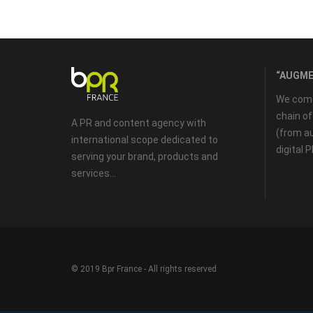
“AUGME
We come 
chain o
A PR and content agency with
(from au
international scope dedicated to
digital 
serving your brand, products and
services...
© 2019 Bpr France - All rights reserved