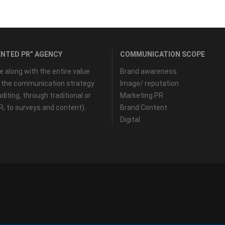
NTED PR” AGENCY
COMMUNICATION SCOPE
along with the entire value
Brand awareness
f the communication strategy
Image/ reputation
diting, through traditional or
Marketing PR
PR, to surveys and content).
Brand Content
Digital