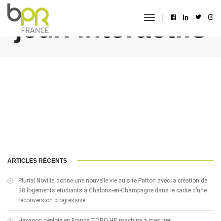
jeux interactifs
toggle
navigation
ARTICLES RÉCENTS
Plurial Novilia donne une nouvelle vie au site Patton avec la création de
38 logements étudiants à Châlons-en-Champagne dans le cadre d’une
reconversion progressive
Hexagon déploie en France TORO HP, machine à mesurer