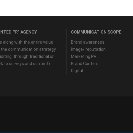
NTED PR” AGENCY
COMMUNICATION SCOPE
along with the entire value
Brand awareness
f the communication strategy
Image/ reputation
diting, through traditional or
Marketing PR
PR, to surveys and content).
Brand Content
Digital