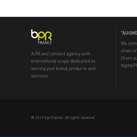
“AUGME
We come 
chain o
A PR and content agency with
(from au
international scope dedicated to
digital 
serving your brand, products and
services...
© 2019 Bpr France - All rights reserved