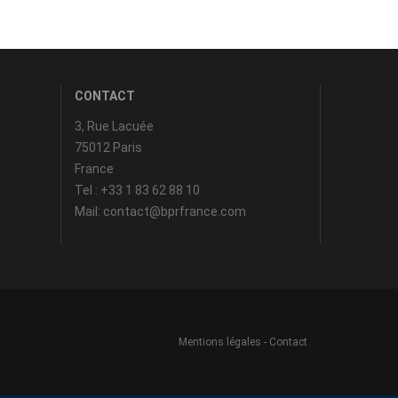
CONTACT
3, Rue Lacuée
75012 Paris
France
Tel : +33 1 83 62 88 10
Mail: contact@bprfrance.com
Mentions légales
-
Contact