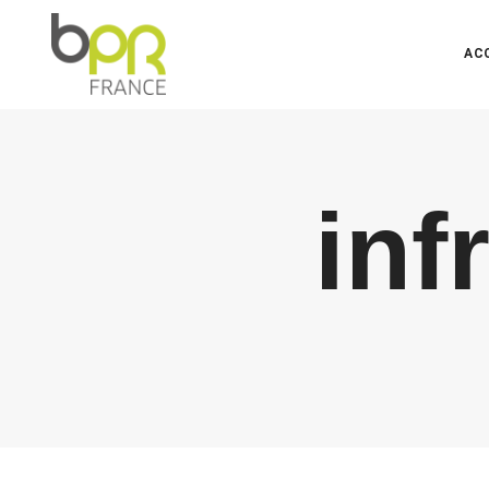
AC
inf