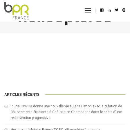
hélicoptères
toggle
navigation
ARTICLES RÉCENTS
Plurial Novilia donne une nouvelle vie au site Patton avec la création de
38 logements étudiants à Châlons-en-Champagne dans le cadre d’une
reconversion progressive
Hexagon déploie en France TORO HP, machine à mesurer