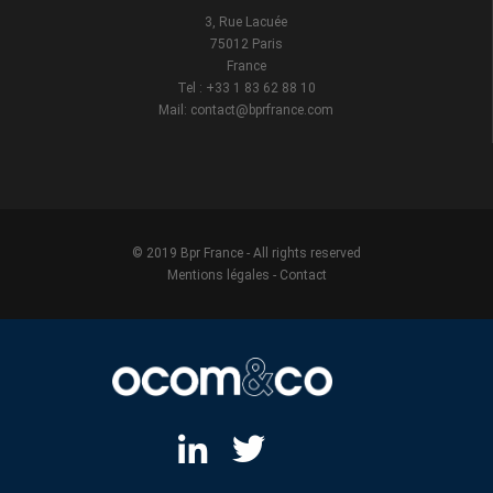
3, Rue Lacuée
75012 Paris
France
Tel : +33 1 83 62 88 10
Mail: contact@bprfrance.com
© 2019 Bpr France - All rights reserved
Mentions légales
-
Contact