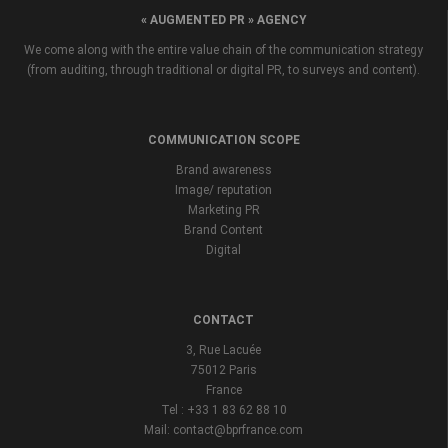
« AUGMENTED PR » AGENCY
We come along with the entire value chain of the communication strategy
(from auditing, through traditional or digital PR, to surveys and content).
COMMUNICATION SCOPE
Brand awareness
Image/ reputation
Marketing PR
Brand Content
Digital
CONTACT
3, Rue Lacuée
75012 Paris
France
Tel : +33 1 83 62 88 10
Mail: contact@bprfrance.com