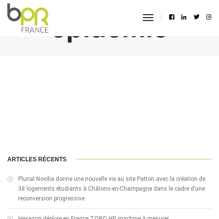
épidémie
toggle
navigation
ARTICLES RÉCENTS
Plurial Novilia donne une nouvelle vie au site Patton avec la création de
38 logements étudiants à Châlons-en-Champagne dans le cadre d’une
reconversion progressive
Hexagon déploie en France TORO HP, machine à mesurer