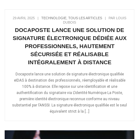
29 AVRIL 2025
|
TECHNOLOGIE
,
TOUS LES ARTICLES
|
PAR LOUIS
DUBOIS
DOCAPOSTE LANCE UNE SOLUTION DE
SIGNATURE ÉLECTRONIQUE DÉDIÉE AUX
PROFESSIONNELS, HAUTEMENT
SÉCURISÉE ET RÉALISABLE
INTÉGRALEMENT À DISTANCE
Docaposte lance une solution de signature électronique qualifiée
eIDAS à destination des professionnels, réemployable et réalisable
100% à distance. Elle repose sur une identification et une
authentification du signataire via L’Identité Numérique La Poste,
première identité électronique reconnue conforme au niveau
substantiel par l’ANSSI. La signature électronique qualifiée est le seul
équivalent strict à la […]