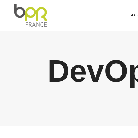
AC
DevOp