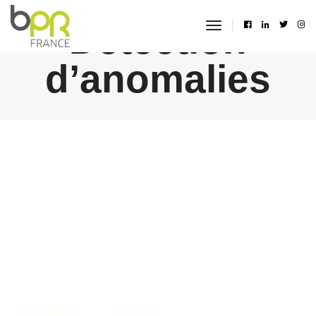
Détection
toggle
navigation
d’anomalies