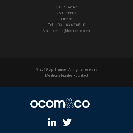
3, Rue Lacuée
75012 Paris
France
Tel : +33 1 83 62 88 10
Mail: contact@bprfrance.com
© 2019 Bpr France - All rights reserved
Mentions légales
-
Contact