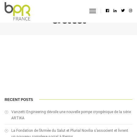
data
toggle
navigation
RECENT POSTS
Vanzetti Engineering dévoile une nouvelle pompe cryogénique de la série
ARTIKA
La Fondation de l’Armée du Salut et Plurial Novilia s’associent et livrent
un nouveau complexe social à Reims