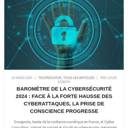
24 MARS 2025
|
TECHNOLOGIE
,
TOUS LES ARTICLES
|
PAR LOUIS
DUBOIS
BAROMÈTRE DE LA CYBERSÉCURITÉ
2024 : FACE À LA FORTE HAUSSE DES
CYBERATTAQUES, LA PRISE DE
CONSCIENCE PROGRESSE
Docaposte, leader de la confiance numérique en France, et Cyblex
Consulting, cabinet de conseil et d’audit en cybersécurité, présentent