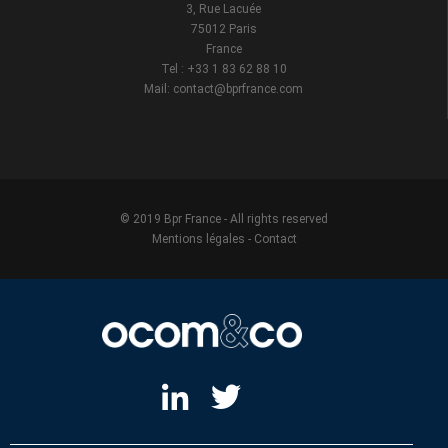
3, Rue Lacuée
75012 Paris
France
Tel : +33 1 83 62 88 10
Mail: contact@bprfrance.com
© 2019 Bpr France - All rights reserved
Mentions légales
-
Contact