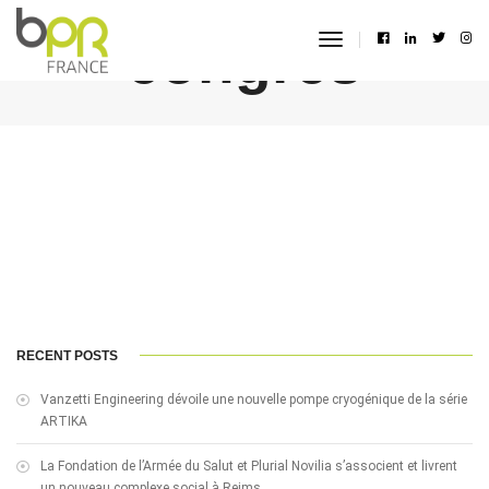
congrès
toggle
navigation
RECENT POSTS
Vanzetti Engineering dévoile une nouvelle pompe cryogénique de la série
ARTIKA
La Fondation de l’Armée du Salut et Plurial Novilia s’associent et livrent
un nouveau complexe social à Reims