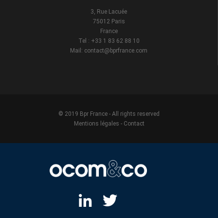
3, Rue Lacuée
75012 Paris
France
Tel : +33 1 83 62 88 10
Mail: contact@bprfrance.com
© 2019 Bpr France - All rights reserved
Mentions légales
-
Contact