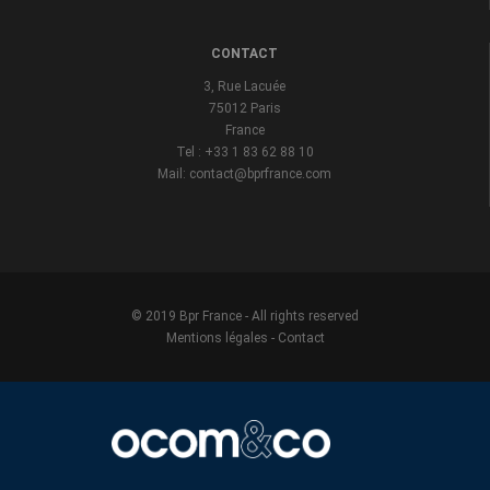
CONTACT
3, Rue Lacuée
75012 Paris
France
Tel : +33 1 83 62 88 10
Mail: contact@bprfrance.com
© 2019 Bpr France - All rights reserved
Mentions légales
-
Contact